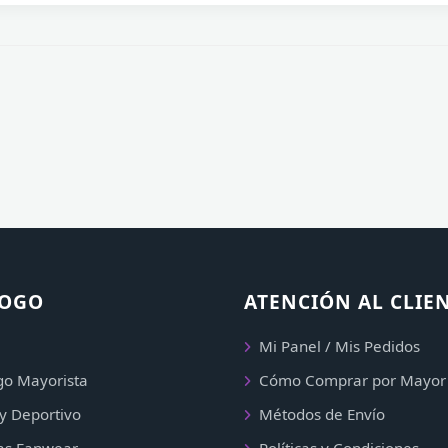
LOGO
ATENCIÓN AL CLIE
Mi Panel / Mis Pedidos
go Mayorista
Cómo Comprar por Mayor
y Deportivo
Métodos de Envío