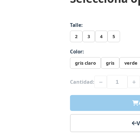
Talle:
2
3
4
5
Color:
gris claro
gris
verde
Cantidad:
V