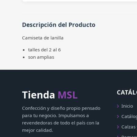
Descripción del Producto
Camiseta de lanilla
talles del 2 al 6
son amplias
Tienda
MSL
CATÁ
Inicio
Confección y diseño propio pensado
para tu negocio. Impulsamos a
Catálo
revendedoras de todo el país con la
Calzas 
mejor calidad.