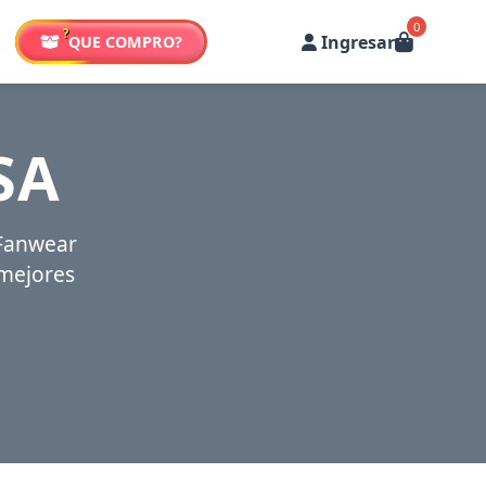
0
?
Ingresar
QUE COMPRO?
SA
 Fanwear
 mejores