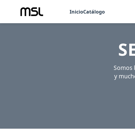
Inicio
Catálogo
S
Somos l
y mucho