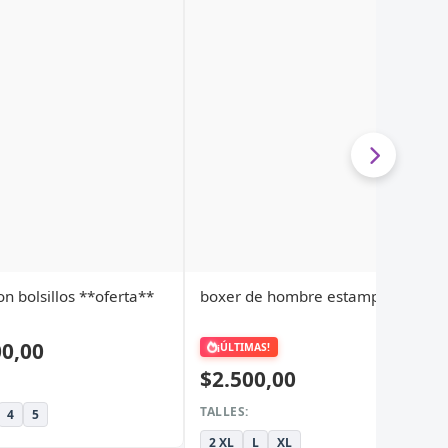
on bolsillos **oferta**
boxer de hombre estampados
00,00
¡ÚLTIMAS!
$2.500,00
TALLES:
4
5
2 XL
L
XL