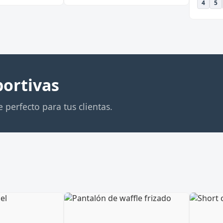
4
5
portivas
 perfecto para tus clientas.