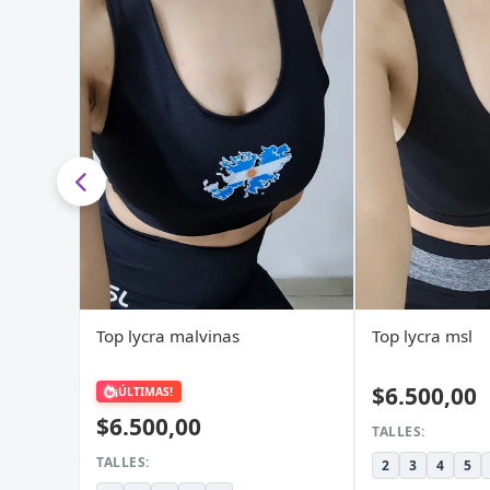
Top lycra malvinas
Top lycra msl
$6.500,00
¡ÚLTIMAS!
$6.500,00
TALLES:
TALLES:
2
3
4
5