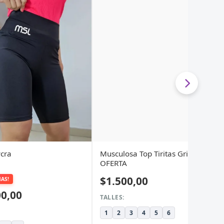
ycra
Musculosa Top Tiritas Gris
OFERTA
$1.500,00
MAS!
00,00
TALLES:
1
2
3
4
5
6