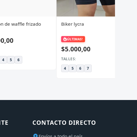
n de waffle frizado
Biker lycra
00,00
¡ÚLTIMAS!
$5.000,00
TALLES:
4
5
6
4
5
6
7
NTE
CONTACTO DIRECTO
Envíos a todo el país