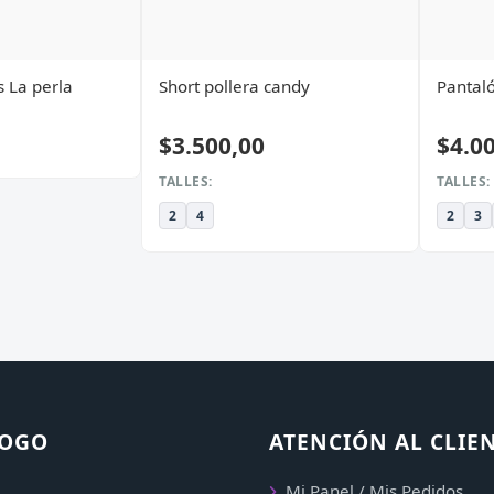
s La perla
Short pollera candy
Pantaló
$3.500,00
$4.0
TALLES:
TALLES:
2
4
2
3
LOGO
ATENCIÓN AL CLIE
Mi Panel / Mis Pedidos