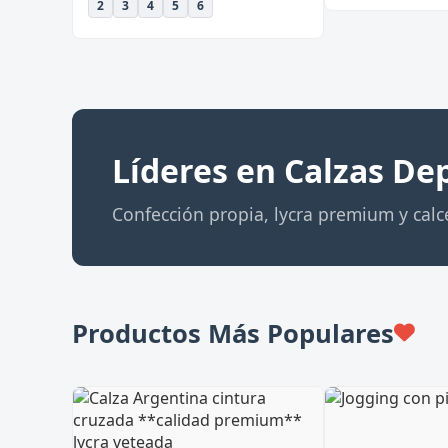
2
3
4
5
6
Líderes en Calzas De
Confección propia, lycra premium y calce
Productos Más Populares