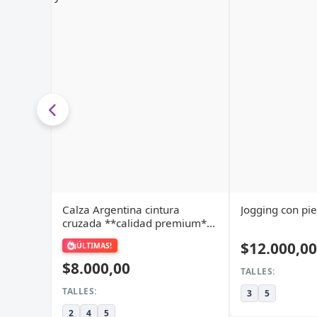
Calza Argentina cintura
Jogging con pie
cruzada **calidad premium**
lycra veteada
$12.000,00
¡ÚLTIMAS!
$8.000,00
TALLES:
TALLES:
3
5
2
4
5