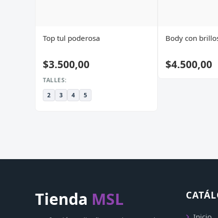
Top tul poderosa
Body con brillo
$3.500,00
$4.500,00
TALLES:
2
3
4
5
Tienda
MSL
CATÁ
Inicio