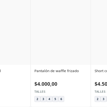
l
Pantalón de waffle frizado
Short c
$4.000,00
$4.5
TALLES:
TALLES:
2
3
4
5
6
2
3