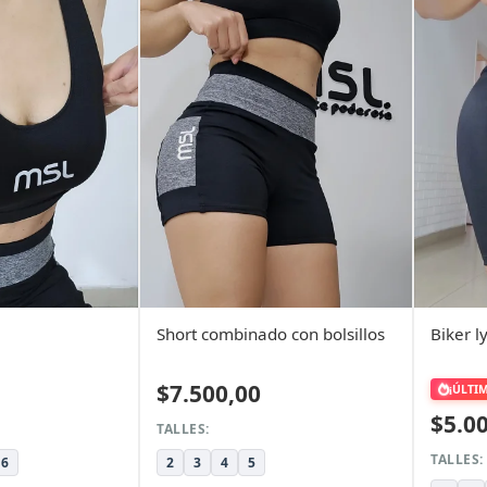
Short combinado con bolsillos
Biker l
$7.500,00
¡ÚLTI
$5.0
TALLES:
TALLES:
6
2
3
4
5